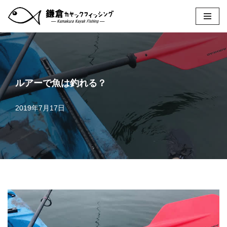
コ
ン
テ
ン
ツ
へ
ルアーで魚は釣れる？
ス
キ
2019年7月17日
ッ
プ