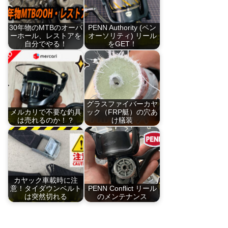
30年物のMTBのオーバ
PENN Authority (ペン
ーホール、レストアを
オーソリティ) リール
自分でやる！
をGET！
グラスファイバーカヤ
メルカリで不要な釣具
ック（FRP艇）の穴あ
は売れるのか！？
け艤装
カヤック車載時に注
意！タイダウンベルト
PENN Conflict リール
は突然切れる
のメンテナンス