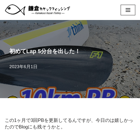
コ
ン
テ
ン
ツ
へ
初めてLap 5分台を出した！
ス
キ
2023年6月1日
ッ
プ
この1ヶ月で3回PBを更新してるんですが、今日のは嬉しかっ
たのでBlogにも残そうかと。