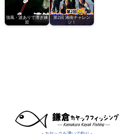
強風・波ありで漕ぎ練
第2回 湘南チャレン
習
ジ！
-
カヤックを漕いで釣り
-