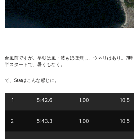
台風前ですが、早朝は風・波もほぼ無し。ウネリはあり。7時
半スタートで、暑くもなく。
で、Statはこんな感じに。