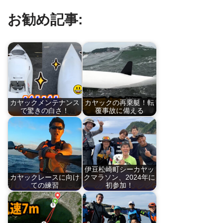
お勧め記事:
カヤックメンテナンス
カヤックの再乗艇！転
で驚きの白さ！
覆事故に備える
伊豆松崎町シーカヤッ
カヤックレースに向け
クマラソン、2024年に
ての練習
初参加！