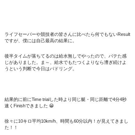
ライフセーバーや競技者の皆さんに比べたら何でもないResult
ですが、僕には自己最高の結果に。
後半タイムが落ちてるのは給水無しでやったので、バテた感
じがありました。ま～、給水でもたつくよりなら漕ぎ続けよ
うという判断で今日はパドリング。
結果的に前にTime trialした時より同じ艇・同じ距離で4分4秒
速くFinishできました 😀
徐々に10キロ平均10km/h、時間も60分以内！が見えてきまし
た！！