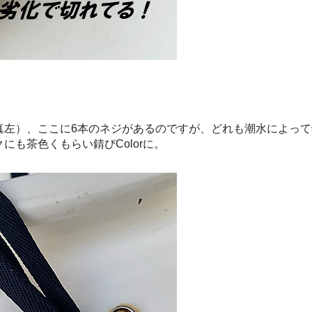
真左）、ここに6本のネジがあるのですが、どれも潮水によっ
も茶色くもらい錆びColorに。