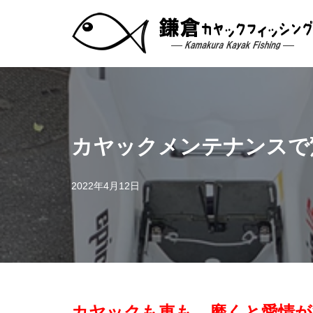
コ
ン
テ
ン
ツ
へ
ス
カヤックメンテナンスで
キ
ッ
プ
2022年4月12日
カヤックも車も、磨くと愛情が