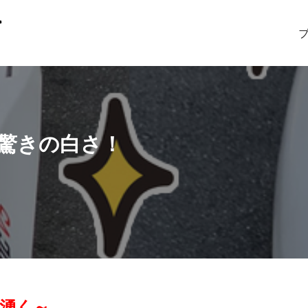
驚きの白さ！
湧く～