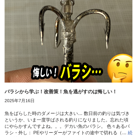
バラシから学ぶ！改善策！魚を逃がすのは悔しい！
2025年7月16日
魚をばらした時のダメージは大きい… 数日前の釣りは気づき
というか、いま一度学ばされる釣りになりました。忘れた頃
にやらかすんですよね。。。デカい魚のバラシ。 色々あるバ
ラシ・外し： PEやリーダーがファイトの途中で切れる（…
続