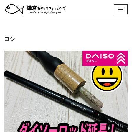
コ
ン
テ
ン
ヨシ
ツ
へ
ス
キ
ッ
プ